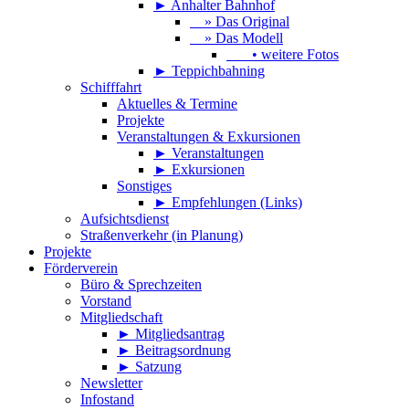
► Anhalter Bahnhof
» Das Original
» Das Modell
• weitere Fotos
► Teppichbahning
Schifffahrt
Aktuelles & Termine
Projekte
Veranstaltungen & Exkursionen
► Veranstaltungen
► Exkursionen
Sonstiges
► Empfehlungen (Links)
Aufsichtsdienst
Straßenverkehr (in Planung)
Projekte
Förderverein
Büro & Sprechzeiten
Vorstand
Mitgliedschaft
► Mitgliedsantrag
► Beitragsordnung
► Satzung
Newsletter
Infostand