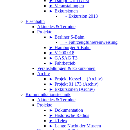
► Dampf ... im DTM
► Veranstaltungen
► Exkursionen
» Exkursion 2013
Eisenbahn
Aktuelles & Termine
Projekte
► Berliner S-Bahn
» Fahrzeugführereinweisung
► Hamburger S-Bahn
► V 200 018
► GASAG T3
► Fahrbetrieb
Veranstaltungen & Exkursionen
Archiv
► Projekt Kessel ... (Archiv)
► Projekt 01 173 (Archiv)
► Exkursionen (Archiv)
Kommunikationstechnik
Aktuelles & Termine
Projekte
► Dokumentation
► Historische Radios
► i-Telex
► Lange Nacht der Museen