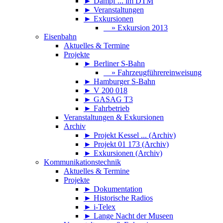
► Dampf ... im DTM
► Veranstaltungen
► Exkursionen
» Exkursion 2013
Eisenbahn
Aktuelles & Termine
Projekte
► Berliner S-Bahn
» Fahrzeugführereinweisung
► Hamburger S-Bahn
► V 200 018
► GASAG T3
► Fahrbetrieb
Veranstaltungen & Exkursionen
Archiv
► Projekt Kessel ... (Archiv)
► Projekt 01 173 (Archiv)
► Exkursionen (Archiv)
Kommunikationstechnik
Aktuelles & Termine
Projekte
► Dokumentation
► Historische Radios
► i-Telex
► Lange Nacht der Museen