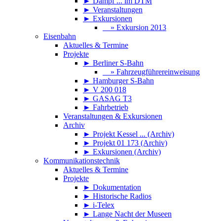
► Dampf ... im DTM
► Veranstaltungen
► Exkursionen
» Exkursion 2013
Eisenbahn
Aktuelles & Termine
Projekte
► Berliner S-Bahn
» Fahrzeugführereinweisung
► Hamburger S-Bahn
► V 200 018
► GASAG T3
► Fahrbetrieb
Veranstaltungen & Exkursionen
Archiv
► Projekt Kessel ... (Archiv)
► Projekt 01 173 (Archiv)
► Exkursionen (Archiv)
Kommunikationstechnik
Aktuelles & Termine
Projekte
► Dokumentation
► Historische Radios
► i-Telex
► Lange Nacht der Museen