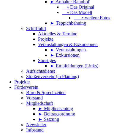
► Anhalter Bahnhof
» Das Original
» Das Modell
• weitere Fotos
► Teppichbahning
Schifffahrt
Aktuelles & Termine
Projekte
Veranstaltungen & Exkursionen
► Veranstaltungen
► Exkursionen
Sonstiges
► Empfehlungen (Links)
Aufsichtsdienst
Straßenverkehr (in Planung)
Projekte
Förderverein
Büro & Sprechzeiten
Vorstand
Mitgliedschaft
► Mitgliedsantrag
► Beitragsordnung
► Satzung
Newsletter
Infostand